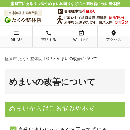
盛岡市にあるうつ病やめまい耳鳴りなどの不調改善に強い整体院
menu
local_phone
event_available
location_on
MENU
電話する
WEB予約
アクセス
chevron_right
盛岡市 たくや整体院 TOP
めまいの改善について
めまいの改善について
めまいから起こる悩みや不安
自分やまわりがぐるぐる回って感じる