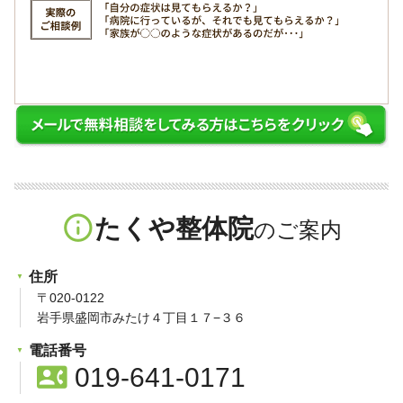
info_outline
たくや整体院
住所
〒020-0122
岩手県盛岡市みたけ４丁目１７−３６
電話番号
contact_phone
019-641-0171