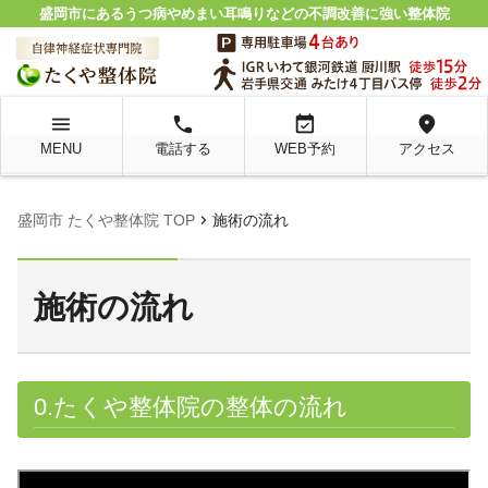
盛岡市にあるうつ病やめまい耳鳴りなどの不調改善に強い整体院
menu
local_phone
event_available
location_on
MENU
電話する
WEB予約
アクセス
chevron_right
盛岡市 たくや整体院 TOP
施術の流れ
施術の流れ
0.たくや整体院の整体の流れ