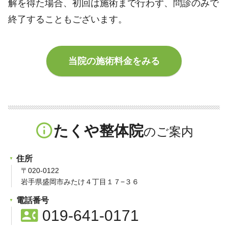
解を得た場合、初回は施術まで行わず、問診のみで
終了することもございます。
当院の施術料金をみる
info_outline
たくや整体院
住所
〒020-0122
岩手県盛岡市みたけ４丁目１７−３６
電話番号
contact_phone
019-641-0171