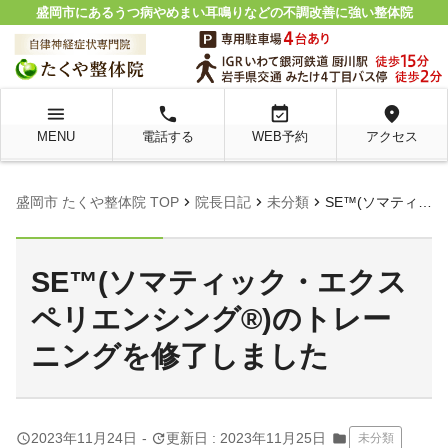
盛岡市にあるうつ病やめまい耳鳴りなどの不調改善に強い整体院
menu
local_phone
event_available
location_on
MENU
電話する
WEB予約
アクセス
chevron_right
chevron_right
chevron_right
盛岡市 たくや整体院 TOP
院長日記
未分類
SE™(ソマティック・エクスペリエンシング®)のトレーニングを修了しました
SE™(ソマティック・エクス
ペリエンシング®)のトレー
ニングを修了しました
query_builder
update
2023年11月24日
-
更新日 : 2023年11月25日
folder
未分類