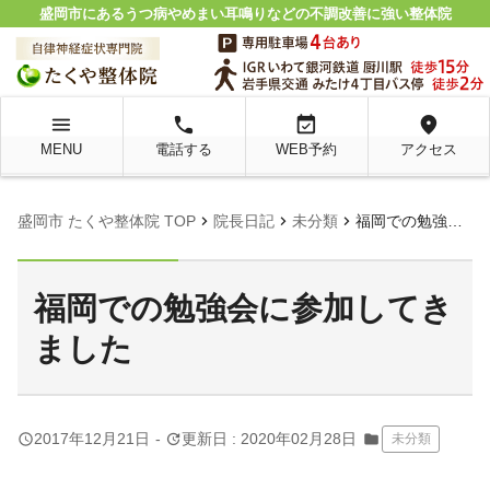
盛岡市にあるうつ病やめまい耳鳴りなどの不調改善に強い整体院
menu
local_phone
event_available
location_on
MENU
電話する
WEB予約
アクセス
chevron_right
chevron_right
chevron_right
盛岡市 たくや整体院 TOP
院長日記
未分類
福岡での勉強会に参加してきました
福岡での勉強会に参加してき
ました
query_builder
update
2017年12月21日
-
更新日 : 2020年02月28日
folder
未分類