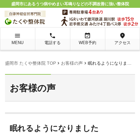
盛岡市にあるうつ病やめまい耳鳴りなどの不調改善に強い整体院
menu
local_phone
event_available
location_on
MENU
電話する
WEB予約
アクセス
chevron_right
chevron_right
盛岡市 たくや整体院 TOP
お客様の声
眠れるようになりました
お客様の声
眠れるようになりました