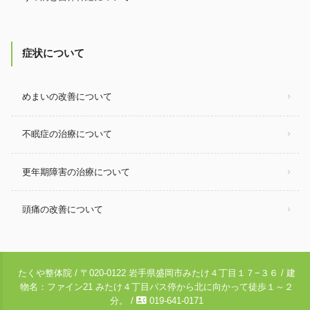
症状について
めまいの改善について
不眠症の治療について
更年期障害の治療について
頭痛の改善について
たくや整体院 / 〒020-0122 岩手県盛岡市みたけ４丁目１７−３６ / 建
物名：ファイン21 みたけ４丁目バス停から北に向かって徒歩１～２
contact_phone
分。 /
019-641-0171