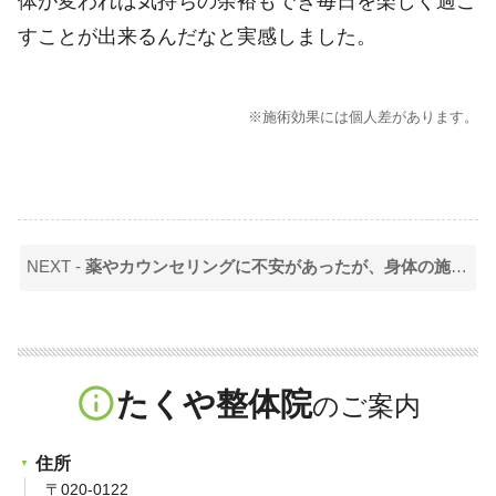
体が変われば気持ちの余裕もでき毎日を楽しく過ご
すことが出来るんだなと実感しました。
※施術効果には個人差があります。
NEXT -
薬やカウンセリングに不安があったが、身体の施術から入って気持ちの余裕が少しずつ増えて行きました。心の抵抗があまりない場所です。
info_outline
たくや整体院
住所
〒020-0122