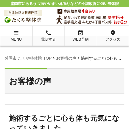
盛岡市にあるうつ病やめまい耳鳴りなどの不調改善に強い整体院
menu
local_phone
event_available
location_on
MENU
電話する
WEB予約
アクセス
chevron_right
chevron_right
盛岡市 たくや整体院 TOP
お客様の声
施術するごとに心も体も元気になっていきました
お客様の声
施術するごとに心も体も元気にな
っていきました